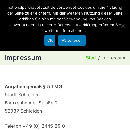
Zum
nationalparkhauptstadt.de verwendet Cookies um die Nutzung
Nationalparkhaupt
Inhalt
der Seite zu erleichtern. Mit der weiteren Nutzung dieser Seite
erklären Sie sich mit der Verwendung von Cookies
springen
stadt.de
einverstanden. In unserer
Datenschutzerklärung
erfahren Sie
weitere Informationen.
Point of Interests im Nationalpark Eifel
OK
Weiterlesen
Impressum
Start
Impressum
Angaben gemäß § 5 TMG
Stadt Schleiden
Blankenheimer Straße 2
53937 Schleiden
Telefon +49 (0) 2445 89 0