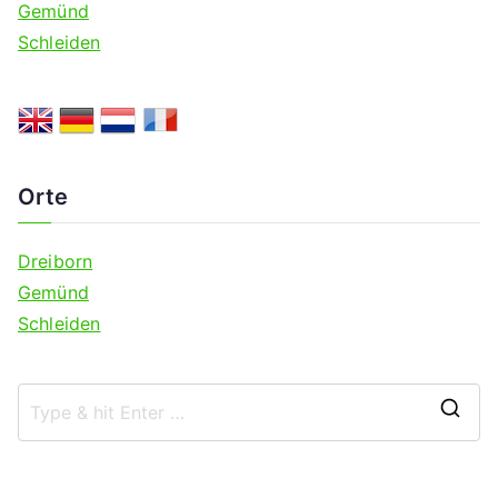
Gemünd
Schleiden
Orte
Dreiborn
Gemünd
Schleiden
S
e
a