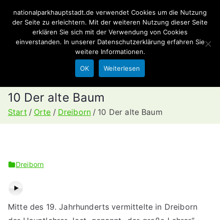
Zum
nationalparkhauptstadt.de verwendet Cookies um die Nutzung
Nationalparkhaupt
Inhalt
der Seite zu erleichtern. Mit der weiteren Nutzung dieser Seite
erklären Sie sich mit der Verwendung von Cookies
springen
stadt.de
einverstanden. In unserer
Datenschutzerklärung
erfahren Sie
weitere Informationen.
Point of Interests im Nationalpark Eifel
OK
Weiterlesen
10 Der alte Baum
Start
Orte
Dreiborn
10 Der alte Baum
Dreiborn
Mitte des 19. Jahrhunderts vermittelte in Dreiborn