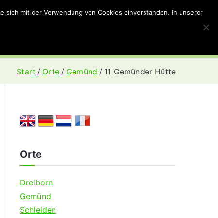
Sie sich mit der Verwendung von Cookies einverstanden. In unserer
Home
Gemünd
Schleiden
Dreiborn
Start
Orte
Gemünd
11 Gemünder Hütte
Orte
Dreiborn
Gemünd
Schleiden