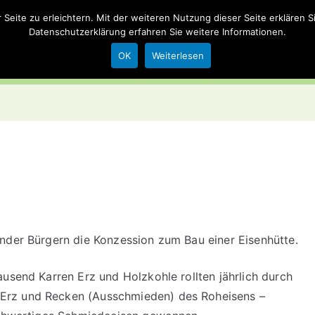
eite zu erleichtern. Mit der weiteren Nutzung dieser Seite erklären 
stadt.de
Datenschutzerklärung
erfahren Sie weitere Informationen.
OK
Weiterlesen
nder Bürgern die Konzession zum Bau einer Eisenhütte.
usend Karren Erz und Holzkohle rollten jährlich durch
Erz und Recken (Ausschmieden) des Roheisens –