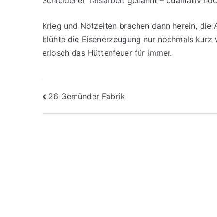
Schleidener Talsarbeit genannt – qualitativ 
Krieg und Notzeiten brachen dann herein, die A
blühte die Eisenerzeugung nur nochmals kurz 
erlosch das Hüttenfeuer für immer.
Beitragsnavigation
26 Gemünder Fabrik