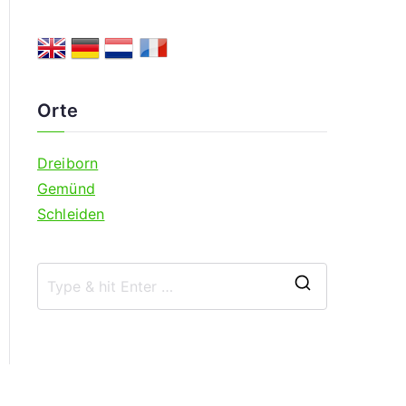
Orte
Dreiborn
Gemünd
Schleiden
S
e
a
r
c