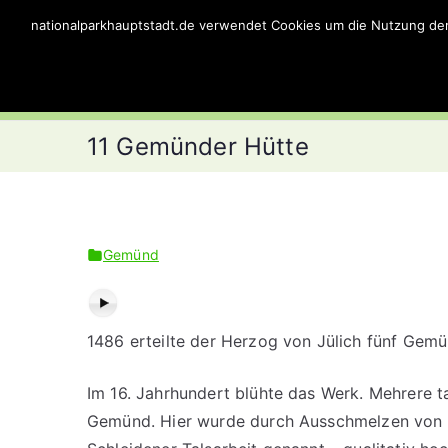
Zum
nationalparkhauptstadt.de verwendet Cookies um die Nutzung der S
Nationalparkhaupt
Inhalt
springen
Point of Interests im Nationalpark Eifel
11 Gemünder Hütte
Gemünd
1486 erteilte der Herzog von Jülich fünf Gemü
Im 16. Jahrhundert blühte das Werk. Mehrere ta
Gemünd. Hier wurde durch Ausschmelzen von 